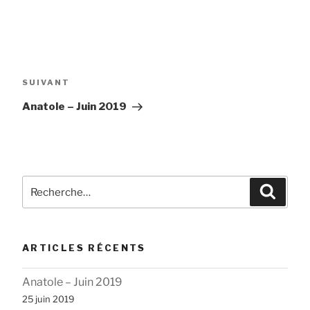
Navigation
de
Article
SUIVANT
l’article
suivant
Anatole – Juin 2019
Recherche
Reche
pour
:
ARTICLES RÉCENTS
Anatole – Juin 2019
25 juin 2019