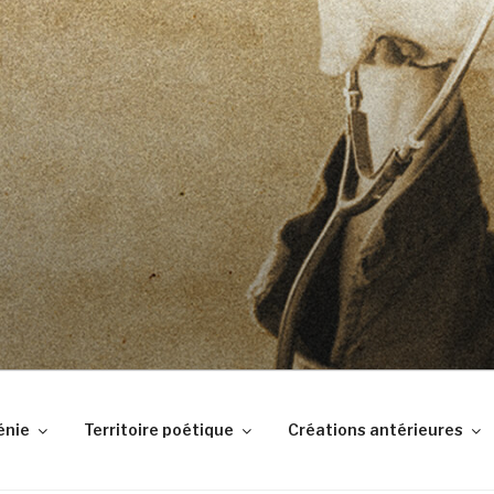
DES BABIOLES
tes
énie
Territoire poétique
Créations antérieures