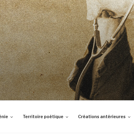
DES BABIOLES
tes
énie
Territoire poétique
Créations antérieures