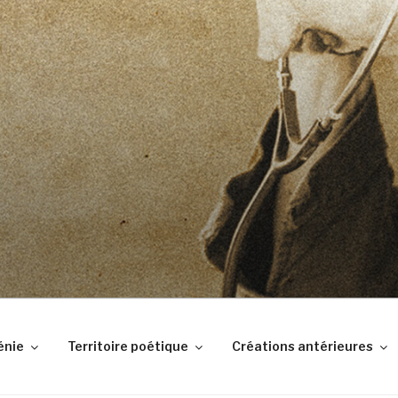
DES BABIOLES
tes
énie
Territoire poétique
Créations antérieures