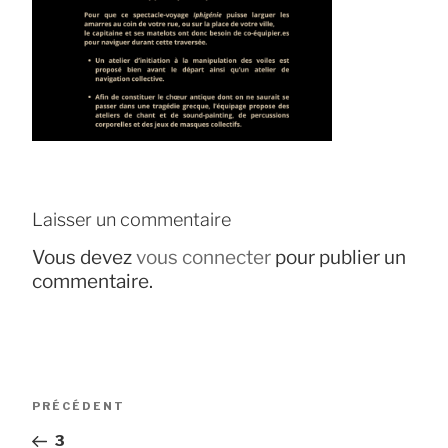
Laisser un commentaire
Vous devez
vous connecter
pour publier un
commentaire.
Navigation
Article
PRÉCÉDENT
de
précédent
3
l’article