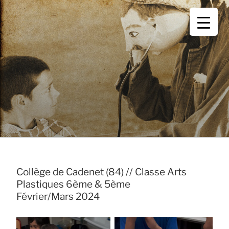
Aller
THÉÂTRE DES
Cie de théâtre et de marionnettes
au
contenu
BABIOLES
principal
Collège de Cadenet (84) // Classe Arts
Plastiques 6ème & 5ème
Février/Mars 2024