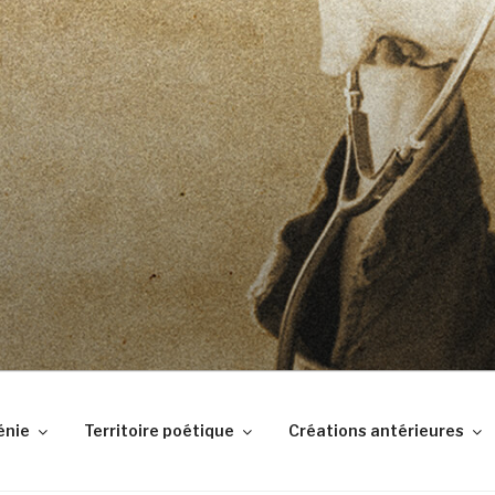
DES BABIOLES
tes
énie
Territoire poétique
Créations antérieures